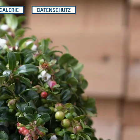
GALERIE
DATENSCHUTZ
LS